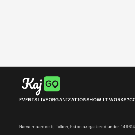
EVENTS
LIVE
ORGANIZATIONS
HOW IT WORKS?
C
Narva maantee 5
,
Tallinn
,
Estonia
;
registered under: 149614