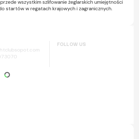
 przede wszystkim szlifowanie żeglarskich umiejętności
o startów w regatach krajowych i zagranicznych.
FOLLOW US
htclubsopot.com
073070