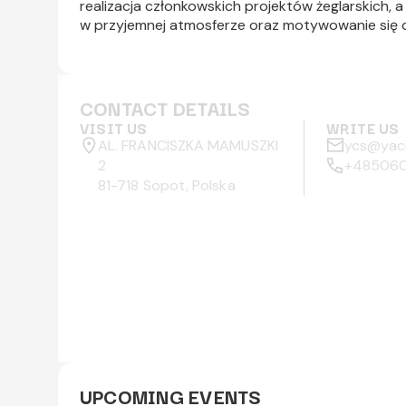
realizacja członkowskich projektów żeglarskich, a
w przyjemnej atmosferze oraz motywowanie się d
CONTACT DETAILS
VISIT US
WRITE US
AL. FRANCISZKA MAMUSZKI
ycs@yac
2
+48506
81-718
Sopot
,
Polska
UPCOMING EVENTS