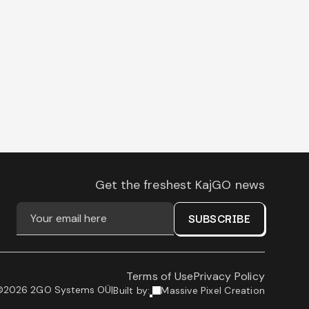
Get the freshest KajGO news
SUBSCRIBE
Terms of Use
Privacy Policy
©
2026
2GO Systems OÜ
|
Built by
:
Massive Pixel Creation