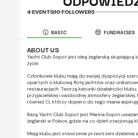
ODPOWIED
4 EVENTS
10 FOLLOWERS
BASIC
FUNDRAISES
ABOUT US
Yacht Club Sopot jest ideą żeglarską skupiającą l
życie.
Członkowie klubu mają do swojej dyspozycji szer
opartych o klubową flotę jachtów oraz unikatow
restauracjach. Tworzą kierunki działalności klubu
przyjacielskiej i swobodnej atmosfery żeglarskiej
również Ci, którzy dopiero do tego miana aspirują
Bazą Yacht Club Sopot jest Marina Sopot uważan
żeglarski w Polsce, gdzie na co dzień stacjonują 
Misją klubu jest stworzenie przestrzeni dzielenia