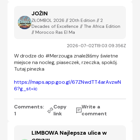
JOŻIN
ZŁOMBOL 2026 // 20th Edition // 2
Decades of Excellence // The Africa Edition
// Morocco Ras El Ma
2026-07-02T19:03:09.356Z
W drodze do #Merzouga znaleźliśmy świetne 
miejsce na nocleg, piaseczek, rzeczka, spokój. 
Tutaj pinezka
https://maps.app.goo.gl/67ZNwdTT4arAvzwN
6?g_st=ic
Comments:
Copy
Write a
1
link
comment
LIMBOWA Najlepsza ulica w