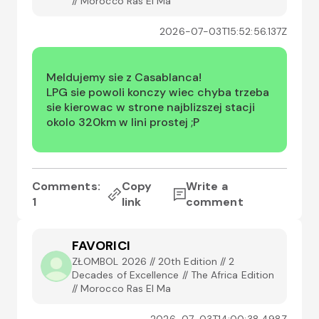
// Morocco Ras El Ma
2026-07-03T15:52:56.137Z
Meldujemy sie z Casablanca!

LPG sie powoli konczy wiec chyba trzeba 
sie kierowac w strone najblizszej stacji 
okolo 320km w lini prostej ;P
Comments:
Copy
Write a
1
link
comment
FAVORICI
ZŁOMBOL 2026 // 20th Edition // 2
Decades of Excellence // The Africa Edition
// Morocco Ras El Ma