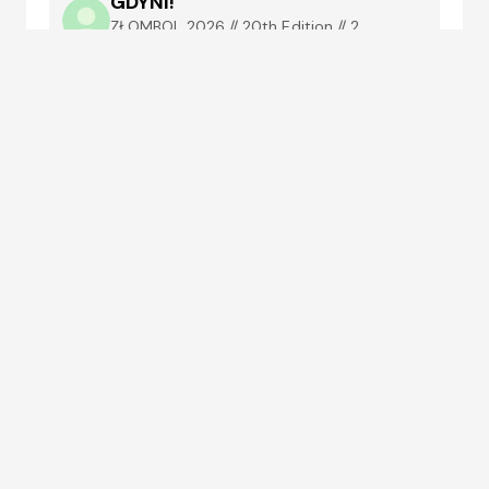
GDYNI!
ZŁOMBOL 2026 // 20th Edition // 2
Decades of Excellence // The Africa Edition
// Morocco Ras El Ma
2026-07-02T15:10:43.021Z
Maja tutaj bardzo fajna autostrade A2 na 
Rabat!

Odcinek ~200kn do Taza 49MAD czyli 
~5EUR

Odcinek ~110km Taza - Fez 33MAD czyli 
3.3EUR

Przyjmuja karty platnicze
Comments:
Copy
Write a
0
link
comment