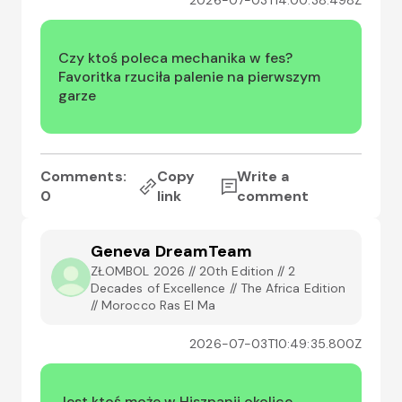
2026-07-03T14:00:38.498Z
Czy ktoś poleca mechanika w fes?

Favoritka rzuciła palenie na pierwszym 
garze
Comments:
Copy
Write a
0
link
comment
Geneva DreamTeam
ZŁOMBOL 2026 // 20th Edition // 2
Decades of Excellence // The Africa Edition
// Morocco Ras El Ma
2026-07-03T10:49:35.800Z
Jest ktoś może w Hiszpanii okolice 