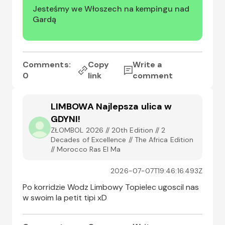
Jesteśmy we Włoszech na kempingu nad 
Gardą
Comments:
Copy
Write a
0
link
comment
LIMBOWA Najlepsza ulica w
GDYNI!
ZŁOMBOL 2026 // 20th Edition // 2
Decades of Excellence // The Africa Edition
// Morocco Ras El Ma
2026-07-07T19:46:16.493Z
Po korridzie Wodz Limbowy Topielec ugoscil nas 
w swoim la petit tipi xD