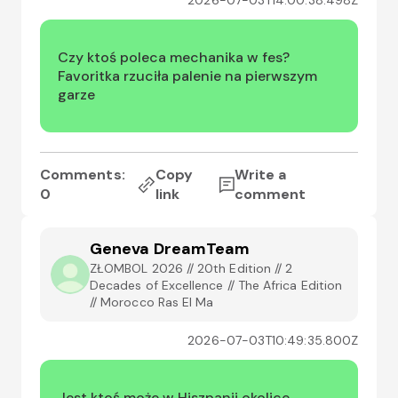
2026-07-03T14:00:38.498Z
Czy ktoś poleca mechanika w fes?

Favoritka rzuciła palenie na pierwszym 
garze
Comments:
Copy
Write a
0
link
comment
Geneva DreamTeam
ZŁOMBOL 2026 // 20th Edition // 2
Decades of Excellence // The Africa Edition
// Morocco Ras El Ma
2026-07-03T10:49:35.800Z
Jest ktoś może w Hiszpanii okolice 