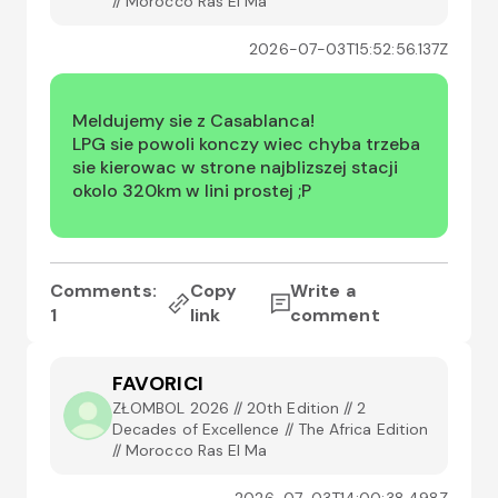
// Morocco Ras El Ma
2026-07-03T15:52:56.137Z
Meldujemy sie z Casablanca!

LPG sie powoli konczy wiec chyba trzeba 
sie kierowac w strone najblizszej stacji 
okolo 320km w lini prostej ;P
Comments:
Copy
Write a
1
link
comment
FAVORICI
ZŁOMBOL 2026 // 20th Edition // 2
Decades of Excellence // The Africa Edition
// Morocco Ras El Ma