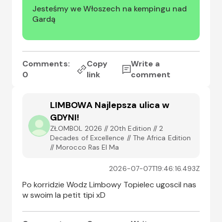
Jesteśmy we Włoszech na kempingu nad 
Gardą
Comments:
Copy
Write a
0
link
comment
LIMBOWA Najlepsza ulica w
GDYNI!
ZŁOMBOL 2026 // 20th Edition // 2
Decades of Excellence // The Africa Edition
// Morocco Ras El Ma
2026-07-07T19:46:16.493Z
Po korridzie Wodz Limbowy Topielec ugoscil nas 
w swoim la petit tipi xD