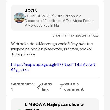
JOŻIN
ZŁOMBOL 2026 // 20th Edition // 2
Decades of Excellence // The Africa Edition
// Morocco Ras El Ma
2026-07-02T19:03:09.356Z
W drodze do #Merzouga znaleźliśmy świetne 
miejsce na nocleg, piaseczek, rzeczka, spokój. 
Tutaj pinezka
https://maps.app.goo.gl/67ZNwdTT4arAvzwN
6?g_st=ic
Comments:
Copy
Write a
1
link
comment
LIMBOWA Najlepsza ulica w