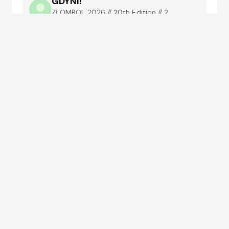
GDYNI!
ZŁOMBOL 2026 // 20th Edition // 2
Decades of Excellence // The Africa Edition
// Morocco Ras El Ma
2026-07-02T15:10:43.021Z
Maja tutaj bardzo fajna autostrade A2 na 
Rabat!

Odcinek ~200kn do Taza 49MAD czyli 
~5EUR

Odcinek ~110km Taza - Fez 33MAD czyli 
3.3EUR

Przyjmuja karty platnicze
Comments:
Copy
Write a
0
link
comment